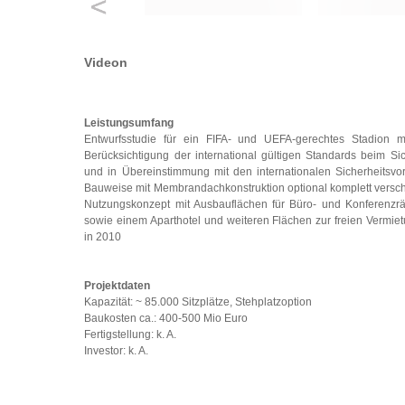
Videon
Leistungsumfang
Entwurfsstudie für ein FIFA- und UEFA-gerechtes Stadion mi
Berücksichtigung der international gültigen Standards beim S
und in Übereinstimmung mit den internationalen Sicherheitsvors
Bauweise mit Membrandachkonstruktion optional komplett versch
Nutzungskonzept mit Ausbauflächen für Büro- und Konferenzr
sowie einem Aparthotel und weiteren Flächen zur freien Vermie
in 2010
Projektdaten
Kapazität: ~ 85.000 Sitzplätze, Stehplatzoption
Baukosten ca.: 400-500 Mio Euro
Fertigstellung: k. A.
Investor: k. A.