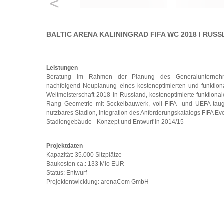
BALTIC ARENA KALININGRAD FIFA WC 2018 I RUS
Leistungen
Beratung im Rahmen der Planung des Generalunternehm
nachfolgend Neuplanung eines kostenoptimierten und funktiona
Weltmeisterschaft 2018 in Russland, kostenoptimierte funktional
Rang Geometrie mit Sockelbauwerk, voll FIFA- und UEFA taugl
nutzbares Stadion, Integration des Anforderungskatalogs FIFA Ev
Stadiongebäude - Konzept und Entwurf in 2014/15
Projektdaten
Kapazität: 35.000 Sitzplätze
Baukosten ca.: 133 Mio EUR
Status: Entwurf
Projektentwicklung: arenaCom GmbH