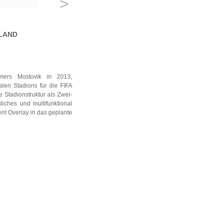
SLAND
ers Mostovik in 2013,
len Stadions für die FIFA
e Stadionstruktur als Zwei-
iches und multifunktional
ent Overlay in das geplante