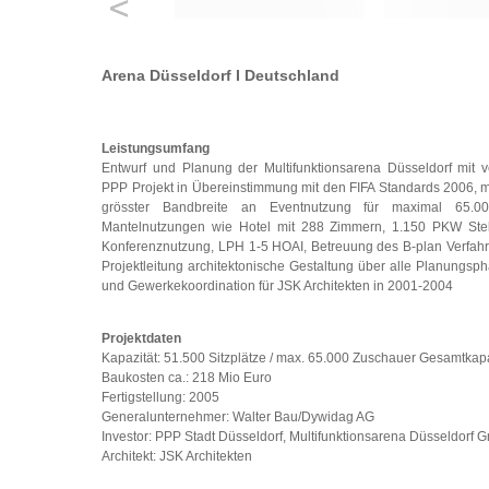
Arena Düsseldorf I Deutschland
Leistungsumfang
Entwurf und Planung der Multifunktionsarena Düsseldorf mit 
PPP Projekt in Übereinstimmung mit den FIFA Standards 2006, 
grösster Bandbreite an Eventnutzung für maximal 65.000
Mantelnutzungen wie Hotel mit 288 Zimmern, 1.150 PKW Stel
Konferenznutzung, LPH 1-5 HOAI, Betreuung des B-plan Verfahre
Projektleitung architektonische Gestaltung über alle Planungsp
und Gewerkekoordination für JSK Architekten in 2001-2004
Projektdaten
Kapazität: 51.500 Sitzplätze / max. 65.000 Zuschauer Gesamtkapa
Baukosten ca.: 218 Mio Euro
Fertigstellung: 2005
Generalunternehmer: Walter Bau/Dywidag AG
Investor: PPP Stadt Düsseldorf, Multifunktionsarena Düsseldorf
Architekt: JSK Architekten